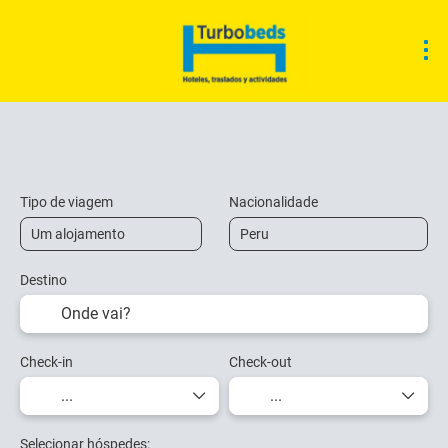
Acomodação
Atividades
Transfers
Tipo de viagem
Nacionalidade
Destino
Check-in
Check-out
Selecionar hóspedes: