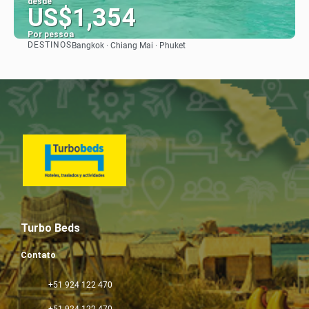
desde
US$1,354
Por pessoa
DESTINOS
Bangkok · Chiang Mai · Phuket
Vejo
Turbo Beds
Contato
+51 924 122 470
+51 924 122 470