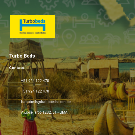
Turbo Beds
Contato
+51 924 122 470
+51 924 122 470
turbobeds@turbobeds.com.pe
Av.jose larco 1232
, 51 - LIMA