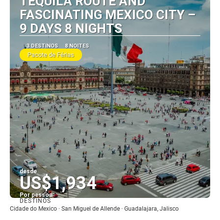
TEQUILA ROUTE AND
FASCINATING MEXICO CITY –
9 DAYS 8 NIGHTS
3 DESTINOS
8 NOITES
Pacote de Férias
desde
US$1,934
Por pessoa
DESTINOS
Vejo
Cidade do Mexico · San Miguel de Allende · Guadalajara, Jalisco