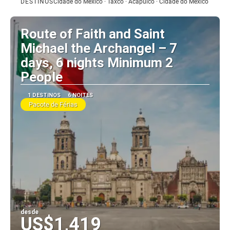
DESTINOS
Cidade do Mexico · Taxco · Acapulco · Cidade do Mexico
Vejo
Route of Faith and Saint
Michael the Archangel – 7
days, 6 nights Minimum 2
People
1 DESTINOS
6 NOITES
Pacote de Férias
desde
US$1,419