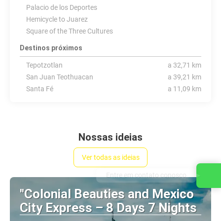
Palacio de los Deportes
Hemicycle to Juarez
Square of the Three Cultures
Destinos próximos
Tepotzotlan
a 32,71 km
San Juan Teothuacan
a 39,21 km
Santa Fé
a 11,09 km
Nossas ideias
Ver todas as ideias
Entre em contato conosco
"Colonial Beauties and Mexico
City Express – 8 Days 7 Nights