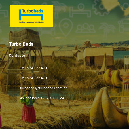
Turbo Beds
Contacto
+51 924 122 470
+51 924 122 470
turbobeds@turbobeds.com.pe
Av.jose larco 1232
, 51 - LIMA