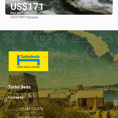
Desde
US$171
Por persona
DESTINO:
Paracas
Ver
Turbo Beds
Contacto
+51 924 122 470
+51 924 122 470