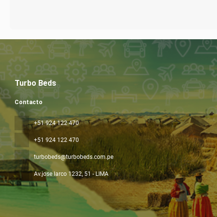
Turbo Beds
Contacto
+51 924 122 470
+51 924 122 470
turbobeds@turbobeds.com.pe
Av.jose larco 1232
, 51 - LIMA